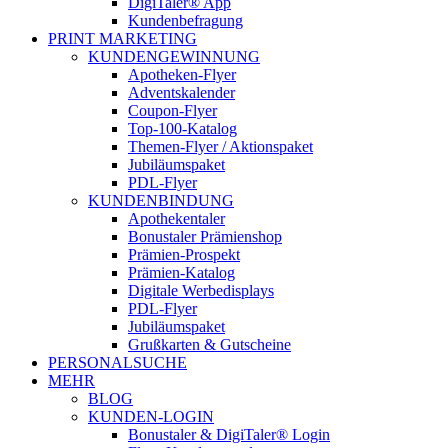
DigiTaler® App
Kundenbefragung
PRINT MARKETING
KUNDENGEWINNUNG
Apotheken-Flyer
Adventskalender
Coupon-Flyer
Top-100-Katalog
Themen-Flyer / Aktionspaket
Jubiläumspaket
PDL-Flyer
KUNDENBINDUNG
Apothekentaler
Bonustaler Prämienshop
Prämien-Prospekt
Prämien-Katalog
Digitale Werbedisplays
PDL-Flyer
Jubiläumspaket
Grußkarten & Gutscheine
PERSONALSUCHE
MEHR
BLOG
KUNDEN-LOGIN
Bonustaler & DigiTaler® Login