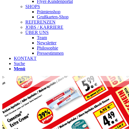
Flyer-Kundenportal
SHOPS
Prämienshop
Grußkarten-Shop
REFERENZEN
JOBS / KARRIERE
ÜBER UNS
Team
Newsletter
Philosophie
Pressestimmen
KONTAKT
Suche
Menü