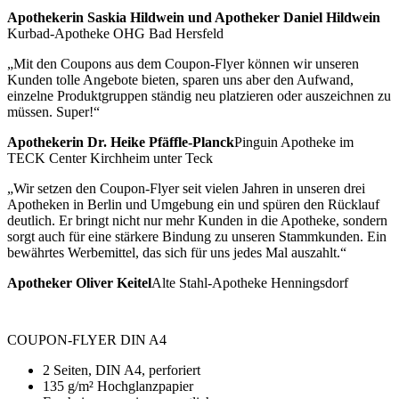
Apothekerin Saskia Hildwein und Apotheker Daniel Hildwein
Kurbad-Apotheke OHG Bad Hersfeld
„Mit den Coupons aus dem Coupon-Flyer können wir unseren
Kunden tolle Angebote bieten, sparen uns aber den Aufwand,
einzelne Produktgruppen ständig neu platzieren oder auszeichnen zu
müssen. Super!“
Apothekerin Dr. Heike Pfäffle-Planck
Pinguin Apotheke im
TECK Center Kirchheim unter Teck
„Wir setzen den Coupon-Flyer seit vielen Jahren in unseren drei
Apotheken in Berlin und Umgebung ein und spüren den Rücklauf
deutlich. Er bringt nicht nur mehr Kunden in die Apotheke, sondern
sorgt auch für eine stärkere Bindung zu unseren Stammkunden. Ein
bewährtes Werbemittel, das sich für uns jedes Mal auszahlt.“
Apotheker Oliver Keitel
Alte Stahl-Apotheke Henningsdorf
COUPON-FLYER DIN A4
2 Seiten, DIN A4, perforiert
135 g/m² Hochglanzpapier