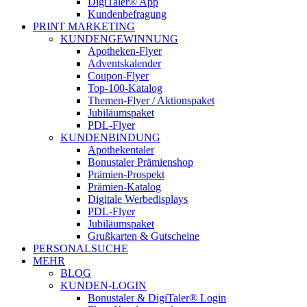
DigiTaler® App
Kundenbefragung
PRINT MARKETING
KUNDENGEWINNUNG
Apotheken-Flyer
Adventskalender
Coupon-Flyer
Top-100-Katalog
Themen-Flyer / Aktionspaket
Jubiläumspaket
PDL-Flyer
KUNDENBINDUNG
Apothekentaler
Bonustaler Prämienshop
Prämien-Prospekt
Prämien-Katalog
Digitale Werbedisplays
PDL-Flyer
Jubiläumspaket
Grußkarten & Gutscheine
PERSONALSUCHE
MEHR
BLOG
KUNDEN-LOGIN
Bonustaler & DigiTaler® Login