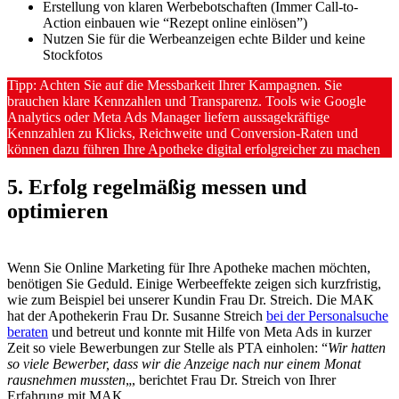
Erstellung von klaren Werbebotschaften (Immer Call-to-
Action einbauen wie “Rezept online einlösen”)
Nutzen Sie für die Werbeanzeigen echte Bilder und keine
Stockfotos
Tipp: Achten Sie auf die Messbarkeit Ihrer Kampagnen. Sie
brauchen klare Kennzahlen und Transparenz. Tools wie Google
Analytics oder Meta Ads Manager liefern aussagekräftige
Kennzahlen zu Klicks, Reichweite und Conversion-Raten und
können dazu führen Ihre Apotheke digital erfolgreicher zu machen
5. Erfolg regelmäßig messen und
optimieren
Wenn Sie Online Marketing für Ihre Apotheke machen möchten,
benötigen Sie Geduld. Einige Werbeeffekte zeigen sich kurzfristig,
wie zum Beispiel bei unserer Kundin Frau Dr. Streich. Die MAK
hat der Apothekerin Frau Dr. Susanne Streich
bei der Personalsuche
beraten
und betreut und konnte mit Hilfe von Meta Ads in kurzer
Zeit so viele Bewerbungen zur Stelle als PTA einholen: “
Wir hatten
so viele Bewerber, dass wir die Anzeige nach nur einem Monat
rausnehmen mussten
„, berichtet Frau Dr. Streich von Ihrer
Erfahrung mit MAK.