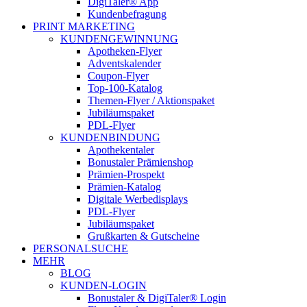
DigiTaler® App
Kundenbefragung
PRINT MARKETING
KUNDENGEWINNUNG
Apotheken-Flyer
Adventskalender
Coupon-Flyer
Top-100-Katalog
Themen-Flyer / Aktionspaket
Jubiläumspaket
PDL-Flyer
KUNDENBINDUNG
Apothekentaler
Bonustaler Prämienshop
Prämien-Prospekt
Prämien-Katalog
Digitale Werbedisplays
PDL-Flyer
Jubiläumspaket
Grußkarten & Gutscheine
PERSONALSUCHE
MEHR
BLOG
KUNDEN-LOGIN
Bonustaler & DigiTaler® Login