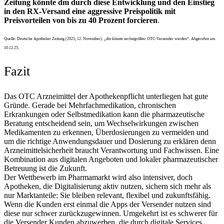
Zeitung könnte dm durch diese Entwicklung und den Einstieg
in den RX-Versand eine aggressive Preispolitik mit
Preisvorteilen von bis zu 40 Prozent forcieren
.
Quelle: Deutsche Apotheker Zeitung (2025, 12. November). „dm könnte sechstgrößter OTC-Versender werden“. Abgerufen am
10.12.25.
Fazit
Das OTC Arzneimittel der Apothekenpflicht unterliegen hat gute
Gründe. Gerade bei Mehrfachmedikation, chronischen
Erkrankungen oder Selbstmedikation kann die pharmazeutische
Beratung entscheidend sein, um Wechselwirkungen zwischen
Medikamenten zu erkennen, Überdosierungen zu vermeiden und
um die richtige Anwendungsdauer und Dosierung zu erklären denn
Arzneimittelsicherheit braucht Verantwortung und Fachwissen. Eine
Kombination aus digitalen Angeboten und lokaler pharmazeutischer
Betreuung ist die Zukunft.
Der Wettbewerb im Pharmamarkt wird also intensiver, doch
Apotheken, die Digitalisierung aktiv nutzen, sichern sich mehr als
nur Marktanteile: Sie bleiben relevant, flexibel und zukunftsfähig.
Wenn die Kunden erst einmal die Apps der Versender nutzen sind
diese nur schwer zurückzugewinnen. Umgekehrt ist es schwerer für
die Versender Kunden abzuwerben, die durch digitale Services