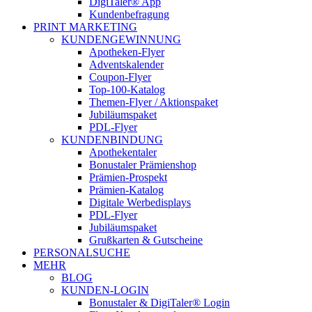
DigiTaler® App
Kundenbefragung
PRINT MARKETING
KUNDENGEWINNUNG
Apotheken-Flyer
Adventskalender
Coupon-Flyer
Top-100-Katalog
Themen-Flyer / Aktionspaket
Jubiläumspaket
PDL-Flyer
KUNDENBINDUNG
Apothekentaler
Bonustaler Prämienshop
Prämien-Prospekt
Prämien-Katalog
Digitale Werbedisplays
PDL-Flyer
Jubiläumspaket
Grußkarten & Gutscheine
PERSONALSUCHE
MEHR
BLOG
KUNDEN-LOGIN
Bonustaler & DigiTaler® Login