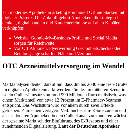
Ein modernes Apothekenmarketing kombiniert Offline Stärken mit
digitaler Präsenz. Die Zukunft gehört Apotheken, die strategisch
denken, digital handeln und Kundenerlebnisse auf allen Kanälen
verknüpfen:
Website, Google-My-Business-Profile und Social Media
sorgen für Reichweite.
Vor-Ort-Aktionen, Flyerwerbung Gesundheitschecks oder
Beratungstage schaffen Nähe und Vertrauen.
OTC Arzneimittelversorgung im Wandel
Marktanalysen deuten darauf hin, dass dm bis 2030 eine feste Größe
im digitalen Apothekenmarkt werden könnte. Im mittleren Szenario
ist ein Online-Umsatz von rund 999 Millionen Euro realistisch, was
einem Marktanteil von etwa 12 Prozent im E-Pharmacy-Segment
entspricht. Das Wachstum wird vor allem durch zwei Effekte
getrieben: Zum einen verlagern Verbraucher ihre Käufe zunehmend
aus stationären Apotheken in den Onlinekanal, zum anderen wächst
der gesamte Markt seit der Einführung des E-Rezepts und einer
zunehmenden Digitalisierung.
Laut der Deutschen Apotheker