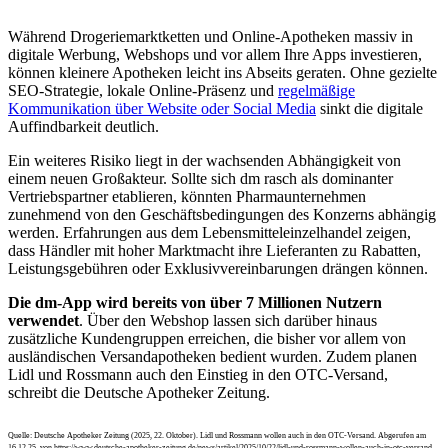
Während Drogeriemarktketten und Online-Apotheken massiv in
digitale Werbung, Webshops und vor allem Ihre Apps investieren,
können kleinere Apotheken leicht ins Abseits geraten. Ohne gezielte
SEO-Strategie, lokale Online-Präsenz und
regelmäßige
Kommunikation über Website oder Social Media
sinkt die digitale
Auffindbarkeit deutlich.
Ein weiteres Risiko liegt in der wachsenden Abhängigkeit von
einem neuen Großakteur. Sollte sich dm rasch als dominanter
Vertriebspartner etablieren, könnten Pharmaunternehmen
zunehmend von den Geschäftsbedingungen des Konzerns abhängig
werden. Erfahrungen aus dem Lebensmitteleinzelhandel zeigen,
dass Händler mit hoher Marktmacht ihre Lieferanten zu Rabatten,
Leistungsgebühren oder Exklusivvereinbarungen drängen können.
Die dm-App wird bereits von über 7 Millionen Nutzern
verwendet
. Über den Webshop lassen sich darüber hinaus
zusätzliche Kundengruppen erreichen, die bisher vor allem von
ausländischen Versandapotheken bedient wurden. Zudem planen
Lidl und Rossmann auch den Einstieg in den OTC-Versand,
schreibt die Deutsche Apotheker Zeitung.
Quelle: Deutsche Apotheker Zeitung (2025, 22. Oktober). Lidl und Rossmann wollen auch in den OTC-Versand. Abgerufen am
16.12.25, von https://www.deutsche-apotheker-zeitung.de/news/artikel/2025/10/22/lidl-und-rossmann-wollen-auch-in-otc-versand