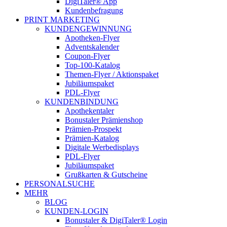
DigiTaler® App
Kundenbefragung
PRINT MARKETING
KUNDENGEWINNUNG
Apotheken-Flyer
Adventskalender
Coupon-Flyer
Top-100-Katalog
Themen-Flyer / Aktionspaket
Jubiläumspaket
PDL-Flyer
KUNDENBINDUNG
Apothekentaler
Bonustaler Prämienshop
Prämien-Prospekt
Prämien-Katalog
Digitale Werbedisplays
PDL-Flyer
Jubiläumspaket
Grußkarten & Gutscheine
PERSONALSUCHE
MEHR
BLOG
KUNDEN-LOGIN
Bonustaler & DigiTaler® Login