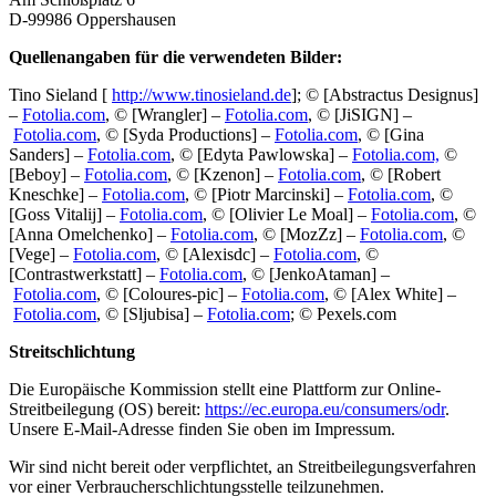
D-99986 Oppershausen
Quellenangaben für die verwendeten Bilder:
Tino Sieland [
http://www.tinosieland.de
]; © [Abstractus Designus]
–
Fotolia.com
, © [Wrangler] –
Fotolia.com
, © [JiSIGN] –
Fotolia.com
, © [Syda Productions] –
Fotolia.com
, © [Gina
Sanders] –
Fotolia.com
, © [Edyta Pawlowska] –
Fotolia.com,
©
[Beboy] –
Fotolia.com
, © [Kzenon] –
Fotolia.com
, © [Robert
Kneschke] –
Fotolia.com
, © [Piotr Marcinski] –
Fotolia.com
, ©
[Goss Vitalij] –
Fotolia.com
, © [Olivier Le Moal] –
Fotolia.com
, ©
[Anna Omelchenko] –
Fotolia.com
, © [MozZz] –
Fotolia.com
, ©
[Vege] –
Fotolia.com
, © [Alexisdc] –
Fotolia.com
, ©
[Contrastwerkstatt] –
Fotolia.com
, © [JenkoAtaman] –
Fotolia.com
, © [Coloures-pic] –
Fotolia.com
, © [Alex White] –
Fotolia.com
, © [Sljubisa] –
Fotolia.com
; © Pexels.com
Streitschlichtung
Die Europäische Kommission stellt eine Plattform zur Online-
Streitbeilegung (OS) bereit:
https://ec.europa.eu/consumers/odr
.
Unsere E-Mail-Adresse finden Sie oben im Impressum.
Wir sind nicht bereit oder verpflichtet, an Streitbeilegungsverfahren
vor einer Verbraucherschlichtungsstelle teilzunehmen.