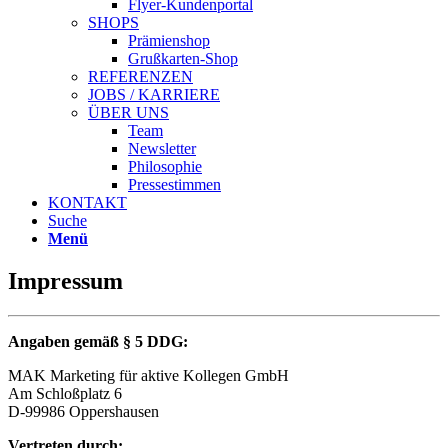
Flyer-Kundenportal
SHOPS
Prämienshop
Grußkarten-Shop
REFERENZEN
JOBS / KARRIERE
ÜBER UNS
Team
Newsletter
Philosophie
Pressestimmen
KONTAKT
Suche
Menü
Impressum
Angaben gemäß § 5 DDG:
MAK Marketing für aktive Kollegen GmbH
Am Schloßplatz 6
D-99986 Oppershausen
Vertreten durch: