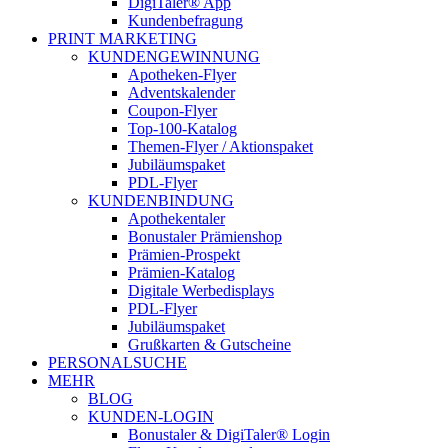
DigiTaler® App
Kundenbefragung
PRINT MARKETING
KUNDENGEWINNUNG
Apotheken-Flyer
Adventskalender
Coupon-Flyer
Top-100-Katalog
Themen-Flyer / Aktionspaket
Jubiläumspaket
PDL-Flyer
KUNDENBINDUNG
Apothekentaler
Bonustaler Prämienshop
Prämien-Prospekt
Prämien-Katalog
Digitale Werbedisplays
PDL-Flyer
Jubiläumspaket
Grußkarten & Gutscheine
PERSONALSUCHE
MEHR
BLOG
KUNDEN-LOGIN
Bonustaler & DigiTaler® Login