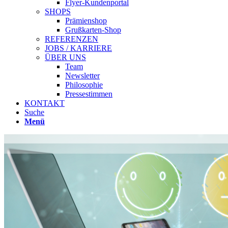
Flyer-Kundenportal
SHOPS
Prämienshop
Grußkarten-Shop
REFERENZEN
JOBS / KARRIERE
ÜBER UNS
Team
Newsletter
Philosophie
Pressestimmen
KONTAKT
Suche
Menü