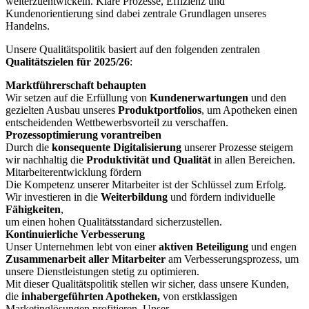
weiterzuentwickeln. Klare Prozesse, Effizienz und
Kundenorientierung sind dabei zentrale Grundlagen unseres
Handelns.
Unsere Qualitätspolitik basiert auf den folgenden zentralen
Qualitätszielen für 2025/26
:
Marktführerschaft behaupten
Wir setzen auf die Erfüllung von
Kundenerwartungen
und den
gezielten Ausbau unseres
Produktportfolios
, um Apotheken einen
entscheidenden Wettbewerbsvorteil zu verschaffen.
Prozessoptimierung vorantreiben
Durch die
konsequente Digitalisierung
unserer Prozesse steigern
wir nachhaltig die
Produktivität und Qualität
in allen Bereichen.
Mitarbeiterentwicklung fördern
Die Kompetenz unserer Mitarbeiter ist der Schlüssel zum Erfolg.
Wir investieren in die
Weiterbildung
und fördern individuelle
Fähigkeiten
,
um einen hohen Qualitätsstandard sicherzustellen.
Kontinuierliche Verbesserung
Unser Unternehmen lebt von einer
aktiven Beteiligung
und engen
Zusammenarbeit aller Mitarbeiter
am Verbesserungsprozess, um
unsere Dienstleistungen stetig zu optimieren.
Mit dieser Qualitätspolitik stellen wir sicher, dass unsere Kunden,
die
inhabergeführten Apotheken,
von erstklassigen
Marketinglösungen profitieren. Unser