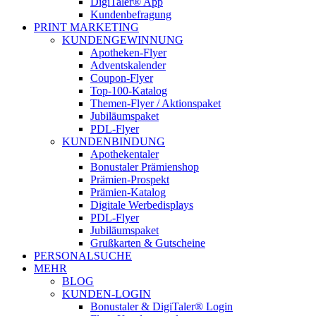
DigiTaler® App
Kundenbefragung
PRINT MARKETING
KUNDENGEWINNUNG
Apotheken-Flyer
Adventskalender
Coupon-Flyer
Top-100-Katalog
Themen-Flyer / Aktionspaket
Jubiläumspaket
PDL-Flyer
KUNDENBINDUNG
Apothekentaler
Bonustaler Prämienshop
Prämien-Prospekt
Prämien-Katalog
Digitale Werbedisplays
PDL-Flyer
Jubiläumspaket
Grußkarten & Gutscheine
PERSONALSUCHE
MEHR
BLOG
KUNDEN-LOGIN
Bonustaler & DigiTaler® Login