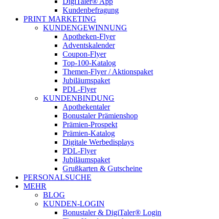
DigiTaler® App
Kundenbefragung
PRINT MARKETING
KUNDENGEWINNUNG
Apotheken-Flyer
Adventskalender
Coupon-Flyer
Top-100-Katalog
Themen-Flyer / Aktionspaket
Jubiläumspaket
PDL-Flyer
KUNDENBINDUNG
Apothekentaler
Bonustaler Prämienshop
Prämien-Prospekt
Prämien-Katalog
Digitale Werbedisplays
PDL-Flyer
Jubiläumspaket
Grußkarten & Gutscheine
PERSONALSUCHE
MEHR
BLOG
KUNDEN-LOGIN
Bonustaler & DigiTaler® Login