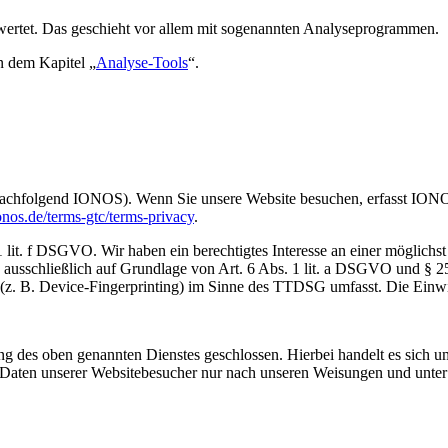
ewertet. Das geschieht vor allem mit sogenannten Analyseprogrammen.
n dem Kapitel „
Analyse-Tools
“.
achfolgend IONOS). Wenn Sie unsere Website besuchen, erfasst IONOS 
nos.de/terms-gtc/terms-privacy
.
t. f DSGVO. Wir haben ein berechtigtes Interesse an einer möglichst 
ng ausschließlich auf Grundlage von Art. 6 Abs. 1 lit. a DSGVO und §
(z. B. Device-Fingerprinting) im Sinne des TTDSG umfasst. Die Einwill
 des oben genannten Dienstes geschlossen. Hierbei handelt es sich um
n Daten unserer Websitebesucher nur nach unseren Weisungen und unte