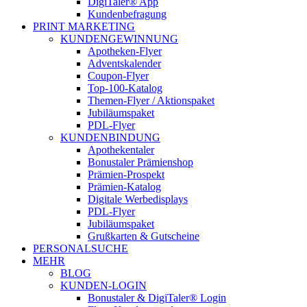
DigiTaler® App
Kundenbefragung
PRINT MARKETING
KUNDENGEWINNUNG
Apotheken-Flyer
Adventskalender
Coupon-Flyer
Top-100-Katalog
Themen-Flyer / Aktionspaket
Jubiläumspaket
PDL-Flyer
KUNDENBINDUNG
Apothekentaler
Bonustaler Prämienshop
Prämien-Prospekt
Prämien-Katalog
Digitale Werbedisplays
PDL-Flyer
Jubiläumspaket
Grußkarten & Gutscheine
PERSONALSUCHE
MEHR
BLOG
KUNDEN-LOGIN
Bonustaler & DigiTaler® Login