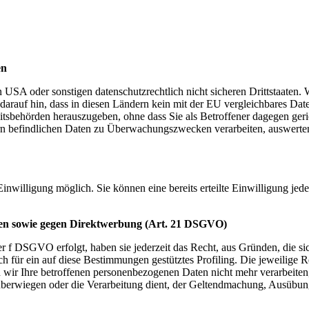
en
USA oder sonstigen datenschutzrechtlich nicht sicheren Drittstaaten. 
n darauf hin, dass in diesen Ländern kein mit der EU vergleichbares Da
tsbehörden herauszugeben, ohne dass Sie als Betroffener dagegen geri
n befindlichen Daten zu Überwachungszwecken verarbeiten, auswerten 
inwilligung möglich. Sie können eine bereits erteilte Einwilligung jed
len sowie gegen Direktwerbung (Art. 21 DSGVO)
er f DSGVO erfolgt, haben sie jederzeit das Recht, aus Gründen, die si
h für ein auf diese Bestimmungen gestütztes Profiling. Die jeweilige R
 wir Ihre betroffenen personenbezogenen Daten nicht mehr verarbeiten
n überwiegen oder die Verarbeitung dient, der Geltendmachung, Ausübu