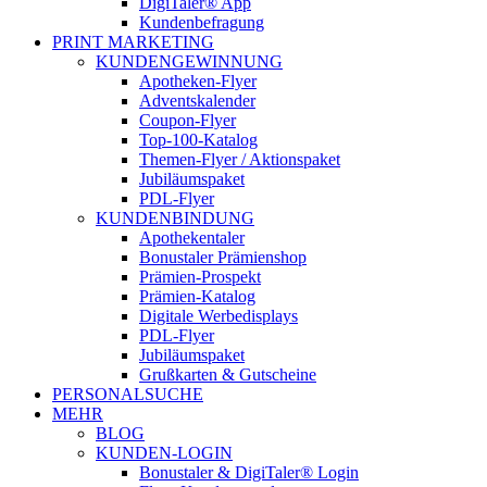
DigiTaler® App
Kundenbefragung
PRINT MARKETING
KUNDENGEWINNUNG
Apotheken-Flyer
Adventskalender
Coupon-Flyer
Top-100-Katalog
Themen-Flyer / Aktionspaket
Jubiläumspaket
PDL-Flyer
KUNDENBINDUNG
Apothekentaler
Bonustaler Prämienshop
Prämien-Prospekt
Prämien-Katalog
Digitale Werbedisplays
PDL-Flyer
Jubiläumspaket
Grußkarten & Gutscheine
PERSONALSUCHE
MEHR
BLOG
KUNDEN-LOGIN
Bonustaler & DigiTaler® Login