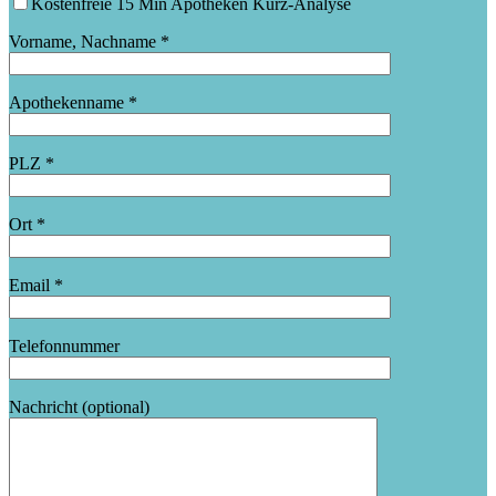
Kostenfreie 15 Min Apotheken Kurz-Analyse
Vorname, Nachname *
Apothekenname *
PLZ *
Ort *
Email *
Telefonnummer
Nachricht (optional)