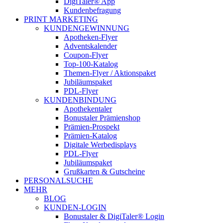
DigiTaler® App
Kundenbefragung
PRINT MARKETING
KUNDENGEWINNUNG
Apotheken-Flyer
Adventskalender
Coupon-Flyer
Top-100-Katalog
Themen-Flyer / Aktionspaket
Jubiläumspaket
PDL-Flyer
KUNDENBINDUNG
Apothekentaler
Bonustaler Prämienshop
Prämien-Prospekt
Prämien-Katalog
Digitale Werbedisplays
PDL-Flyer
Jubiläumspaket
Grußkarten & Gutscheine
PERSONALSUCHE
MEHR
BLOG
KUNDEN-LOGIN
Bonustaler & DigiTaler® Login