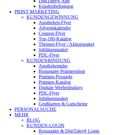
DigiTaler® App
Kundenbefragung
PRINT MARKETING
KUNDENGEWINNUNG
Apotheken-Flyer
Adventskalender
Coupon-Flyer
Top-100-Katalog
Themen-Flyer / Aktionspaket
Jubiläumspaket
PDL-Flyer
KUNDENBINDUNG
Apothekentaler
Bonustaler Prämienshop
Prämien-Prospekt
Prämien-Katalog
Digitale Werbedisplays
PDL-Flyer
Jubiläumspaket
Grußkarten & Gutscheine
PERSONALSUCHE
MEHR
BLOG
KUNDEN-LOGIN
Bonustaler & DigiTaler® Login