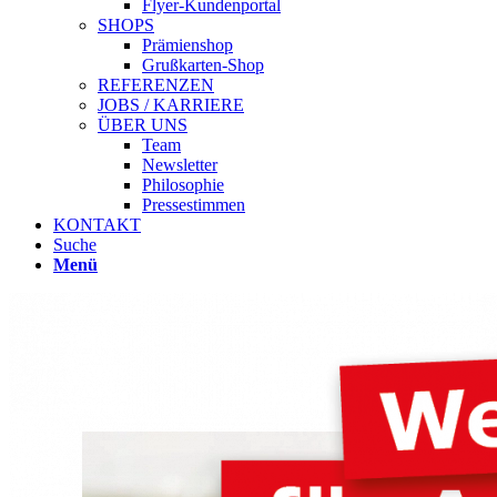
Flyer-Kundenportal
SHOPS
Prämienshop
Grußkarten-Shop
REFERENZEN
JOBS / KARRIERE
ÜBER UNS
Team
Newsletter
Philosophie
Pressestimmen
KONTAKT
Suche
Menü