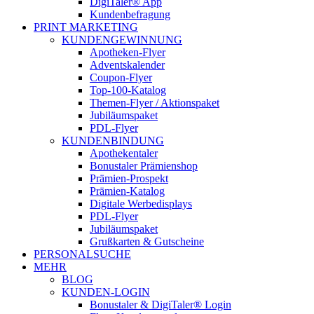
DigiTaler® App
Kundenbefragung
PRINT MARKETING
KUNDENGEWINNUNG
Apotheken-Flyer
Adventskalender
Coupon-Flyer
Top-100-Katalog
Themen-Flyer / Aktionspaket
Jubiläumspaket
PDL-Flyer
KUNDENBINDUNG
Apothekentaler
Bonustaler Prämienshop
Prämien-Prospekt
Prämien-Katalog
Digitale Werbedisplays
PDL-Flyer
Jubiläumspaket
Grußkarten & Gutscheine
PERSONALSUCHE
MEHR
BLOG
KUNDEN-LOGIN
Bonustaler & DigiTaler® Login