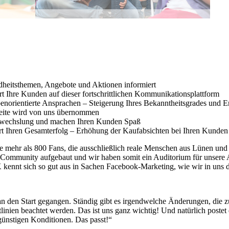
dheitsthemen, Angebote und Aktionen informiert
rt Ihre Kunden auf dieser fortschrittlichen Kommunikationsplattform
ppenorientierte Ansprachen – Steigerung Ihres Bekanntheitsgrades und 
 Seite wird von uns übernommen
Abwechslung und machen Ihren Kunden Spaß
rt Ihren Gesamterfolg – Erhöhung der Kaufabsichten bei Ihren Kunden
ile mehr als 800 Fans, die ausschließlich reale Menschen aus Lünen
an-Community aufgebaut und wir haben somit ein Auditorium für unse
ennt sich so gut aus in Sachen Facebook-Marketing, wie wir in uns 
 den Start gegangen. Ständig gibt es irgendwelche Änderungen, die zu
tlinien beachtet werden. Das ist uns ganz wichtig! Und natürlich post
 günstigen Konditionen. Das passt!“