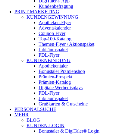
DigiTaler® App
Kundenbefragung
PRINT MARKETING
KUNDENGEWINNUNG
Apotheken-Flyer
Adventskalender
Coupon-Flyer
Top-100-Katalog
Themen-Flyer / Aktionspaket
Jubiläumspaket
PDL-Flyer
KUNDENBINDUNG
Apothekentaler
Bonustaler Prämienshop
Prämien-Prospekt
Prämien-Katalog
Digitale Werbedisplays
PDL-Flyer
Jubiläumspaket
Grußkarten & Gutscheine
PERSONALSUCHE
MEHR
BLOG
KUNDEN-LOGIN
Bonustaler & DigiTaler® Login