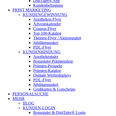
DigiTaler® App
Kundenbefragung
PRINT MARKETING
KUNDENGEWINNUNG
Apotheken-Flyer
Adventskalender
Coupon-Flyer
Top-100-Katalog
Themen-Flyer / Aktionspaket
Jubiläumspaket
PDL-Flyer
KUNDENBINDUNG
Apothekentaler
Bonustaler Prämienshop
Prämien-Prospekt
Prämien-Katalog
Digitale Werbedisplays
PDL-Flyer
Jubiläumspaket
Grußkarten & Gutscheine
PERSONALSUCHE
MEHR
BLOG
KUNDEN-LOGIN
Bonustaler & DigiTaler® Login