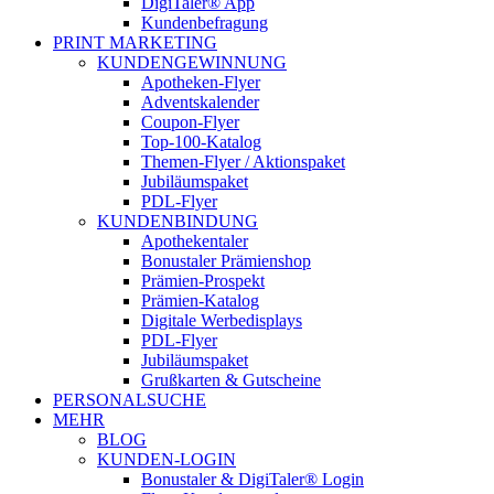
DigiTaler® App
Kundenbefragung
PRINT MARKETING
KUNDENGEWINNUNG
Apotheken-Flyer
Adventskalender
Coupon-Flyer
Top-100-Katalog
Themen-Flyer / Aktionspaket
Jubiläumspaket
PDL-Flyer
KUNDENBINDUNG
Apothekentaler
Bonustaler Prämienshop
Prämien-Prospekt
Prämien-Katalog
Digitale Werbedisplays
PDL-Flyer
Jubiläumspaket
Grußkarten & Gutscheine
PERSONALSUCHE
MEHR
BLOG
KUNDEN-LOGIN
Bonustaler & DigiTaler® Login