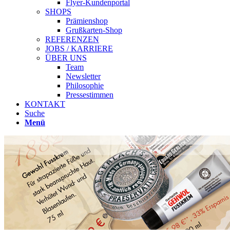
Flyer-Kundenportal
SHOPS
Prämienshop
Grußkarten-Shop
REFERENZEN
JOBS / KARRIERE
ÜBER UNS
Team
Newsletter
Philosophie
Pressestimmen
KONTAKT
Suche
Menü