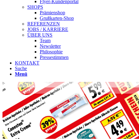
Flyer-Kundenportal
SHOPS
Prämienshop
Grußkarten-Shop
REFERENZEN
JOBS / KARRIERE
ÜBER UNS
Team
Newsletter
Philosophie
Pressestimmen
KONTAKT
Suche
Menü