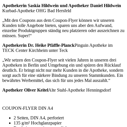
Apothekerin Saskia Hildwein und Apotheker Daniel Hildwein
Kurbad-Apotheke OHG Bad Hersfeld
„Mit den Coupons aus dem Coupon-Flyer können wir unseren
Kunden tolle Angebote bieten, sparen uns aber den Aufwand,
einzelne Produktgruppen ständig neu platzieren oder auszeichnen zu
müssen. Super!“
Apothekerin Dr. Heike Pfäffle-Planck
Pinguin Apotheke im
TECK Center Kirchheim unter Teck
„Wir setzen den Coupon-Flyer seit vielen Jahren in unseren drei
Apotheken in Berlin und Umgebung ein und spüren den Rücklauf
deutlich. Er bringt nicht nur mehr Kunden in die Apotheke, sondern
sorgt auch für eine stärkere Bindung zu unseren Stammkunden. Ein
bewährtes Werbemittel, das sich für uns jedes Mal auszahlt.“
Apotheker Oliver Keitel
Alte Stahl-Apotheke Henningsdorf
COUPON-FLYER DIN A4
2 Seiten, DIN A4, perforiert
135 g/m² Hochglanzpapier