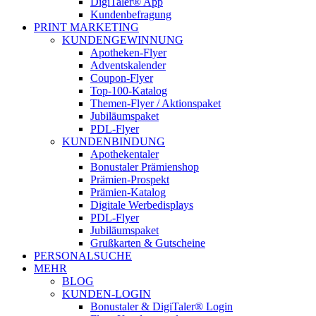
DigiTaler® App
Kundenbefragung
PRINT MARKETING
KUNDENGEWINNUNG
Apotheken-Flyer
Adventskalender
Coupon-Flyer
Top-100-Katalog
Themen-Flyer / Aktionspaket
Jubiläumspaket
PDL-Flyer
KUNDENBINDUNG
Apothekentaler
Bonustaler Prämienshop
Prämien-Prospekt
Prämien-Katalog
Digitale Werbedisplays
PDL-Flyer
Jubiläumspaket
Grußkarten & Gutscheine
PERSONALSUCHE
MEHR
BLOG
KUNDEN-LOGIN
Bonustaler & DigiTaler® Login