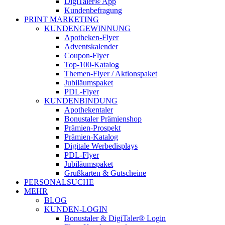
DigiTaler® App
Kundenbefragung
PRINT MARKETING
KUNDENGEWINNUNG
Apotheken-Flyer
Adventskalender
Coupon-Flyer
Top-100-Katalog
Themen-Flyer / Aktionspaket
Jubiläumspaket
PDL-Flyer
KUNDENBINDUNG
Apothekentaler
Bonustaler Prämienshop
Prämien-Prospekt
Prämien-Katalog
Digitale Werbedisplays
PDL-Flyer
Jubiläumspaket
Grußkarten & Gutscheine
PERSONALSUCHE
MEHR
BLOG
KUNDEN-LOGIN
Bonustaler & DigiTaler® Login