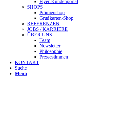
Flyer-Kundenportal
SHOPS
Prämienshop
Grußkarten-Shop
REFERENZEN
JOBS / KARRIERE
ÜBER UNS
Team
Newsletter
Philosophie
Pressestimmen
KONTAKT
Suche
Menü