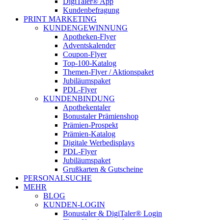
DigiTaler® App
Kundenbefragung
PRINT MARKETING
KUNDENGEWINNUNG
Apotheken-Flyer
Adventskalender
Coupon-Flyer
Top-100-Katalog
Themen-Flyer / Aktionspaket
Jubiläumspaket
PDL-Flyer
KUNDENBINDUNG
Apothekentaler
Bonustaler Prämienshop
Prämien-Prospekt
Prämien-Katalog
Digitale Werbedisplays
PDL-Flyer
Jubiläumspaket
Grußkarten & Gutscheine
PERSONALSUCHE
MEHR
BLOG
KUNDEN-LOGIN
Bonustaler & DigiTaler® Login