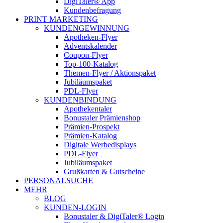
DigiTaler® App
Kundenbefragung
PRINT MARKETING
KUNDENGEWINNUNG
Apotheken-Flyer
Adventskalender
Coupon-Flyer
Top-100-Katalog
Themen-Flyer / Aktionspaket
Jubiläumspaket
PDL-Flyer
KUNDENBINDUNG
Apothekentaler
Bonustaler Prämienshop
Prämien-Prospekt
Prämien-Katalog
Digitale Werbedisplays
PDL-Flyer
Jubiläumspaket
Grußkarten & Gutscheine
PERSONALSUCHE
MEHR
BLOG
KUNDEN-LOGIN
Bonustaler & DigiTaler® Login