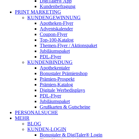
DigiTaler® App
Kundenbefragung
PRINT MARKETING
KUNDENGEWINNUNG
Apotheken-Flyer
Adventskalender
Coupon-Flyer
Top-100-Katalog
Themen-Flyer / Aktionspaket
Jubiläumspaket
PDL-Flyer
KUNDENBINDUNG
Apothekentaler
Bonustaler Prämienshop
Prämien-Prospekt
Prämien-Katalog
Digitale Werbedisplays
PDL-Flyer
Jubiläumspaket
Grußkarten & Gutscheine
PERSONALSUCHE
MEHR
BLOG
KUNDEN-LOGIN
Bonustaler & DigiTaler® Login