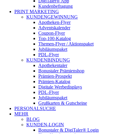
DigiTaler® App
Kundenbefragung
PRINT MARKETING
KUNDENGEWINNUNG
Apotheken-Flyer
Adventskalender
Coupon-Flyer
Top-100-Katalog
Themen-Flyer / Aktionspaket
Jubiläumspaket
PDL-Flyer
KUNDENBINDUNG
Apothekentaler
Bonustaler Prämienshop
Prämien-Prospekt
Prämien-Katalog
Digitale Werbedisplays
PDL-Flyer
Jubiläumspaket
Grußkarten & Gutscheine
PERSONALSUCHE
MEHR
BLOG
KUNDEN-LOGIN
Bonustaler & DigiTaler® Login