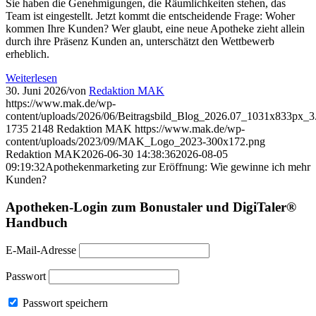
Sie haben die Genehmigungen, die Räumlichkeiten stehen, das
Team ist eingestellt. Jetzt kommt die entscheidende Frage: Woher
kommen Ihre Kunden? Wer glaubt, eine neue Apotheke zieht allein
durch ihre Präsenz Kunden an, unterschätzt den Wettbewerb
erheblich.
Weiterlesen
30. Juni 2026
/
von
Redaktion MAK
https://www.mak.de/wp-
content/uploads/2026/06/Beitragsbild_Blog_2026.07_1031x833px_3
1735
2148
Redaktion MAK
https://www.mak.de/wp-
content/uploads/2023/09/MAK_Logo_2023-300x172.png
Redaktion MAK
2026-06-30 14:38:36
2026-08-05
09:19:32
Apothekenmarketing zur Eröffnung: Wie gewinne ich mehr
Kunden?
Apotheken-Login zum Bonustaler und DigiTaler®
Handbuch
E-Mail-Adresse
Passwort
Passwort speichern