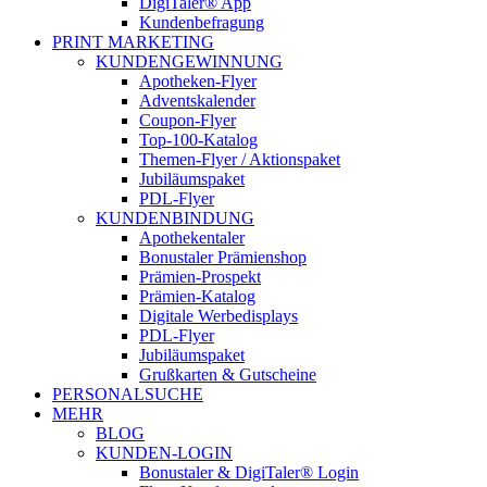
DigiTaler® App
Kundenbefragung
PRINT MARKETING
KUNDENGEWINNUNG
Apotheken-Flyer
Adventskalender
Coupon-Flyer
Top-100-Katalog
Themen-Flyer / Aktionspaket
Jubiläumspaket
PDL-Flyer
KUNDENBINDUNG
Apothekentaler
Bonustaler Prämienshop
Prämien-Prospekt
Prämien-Katalog
Digitale Werbedisplays
PDL-Flyer
Jubiläumspaket
Grußkarten & Gutscheine
PERSONALSUCHE
MEHR
BLOG
KUNDEN-LOGIN
Bonustaler & DigiTaler® Login